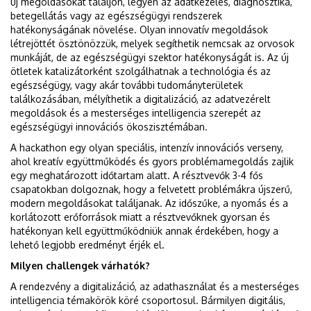
új megoldásokat találjon, legyen az adatkezelés, diagnosztika,
betegellátás vagy az egészségügyi rendszerek
hatékonyságának növelése. Olyan innovatív megoldások
létrejöttét ösztönözzük, melyek segíthetik nemcsak az orvosok
munkáját, de az egészségügyi szektor hatékonyságát is. Az új
ötletek katalizátorként szolgálhatnak a technológia és az
egészségügy, vagy akár további tudományterületek
találkozásában, mélyíthetik a digitalizáció, az adatvezérelt
megoldások és a mesterséges intelligencia szerepét az
egészségügyi innovációs ökoszisztémában.
A hackathon egy olyan speciális, intenzív innovációs verseny,
ahol kreatív együttműködés és gyors problémamegoldás zajlik
egy meghatározott időtartam alatt. A résztvevők 3-4 fős
csapatokban dolgoznak, hogy a felvetett problémákra újszerű,
modern megoldásokat találjanak. Az időszűke, a nyomás és a
korlátozott erőforrások miatt a résztvevőknek gyorsan és
hatékonyan kell együttműködniük annak érdekében, hogy a
lehető legjobb eredményt érjék el.
Milyen challengek várhatók?
A rendezvény a digitalizáció, az adathasználat és a mesterséges
intelligencia témakörök köré csoportosul. Bármilyen digitális,