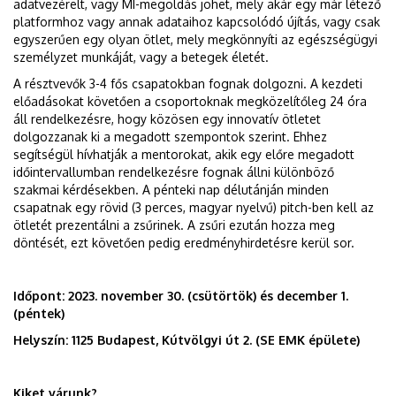
adatvezérelt, vagy MI-megoldás jöhet, mely akár egy már létező
platformhoz vagy annak adataihoz kapcsolódó újítás, vagy csak
egyszerűen egy olyan ötlet, mely megkönnyíti az egészségügyi
személyzet munkáját, vagy a betegek életét.
A résztvevők 3-4 fős csapatokban fognak dolgozni. A kezdeti
előadásokat követően a csoportoknak megközelítőleg 24 óra
áll rendelkezésre, hogy közösen egy innovatív ötletet
dolgozzanak ki a megadott szempontok szerint. Ehhez
segítségül hívhatják a mentorokat, akik egy előre megadott
időintervallumban rendelkezésre fognak állni különböző
szakmai kérdésekben. A pénteki nap délutánján minden
csapatnak egy rövid (3 perces, magyar nyelvű) pitch-ben kell az
ötletét prezentálni a zsűrinek. A zsűri ezután hozza meg
döntését, ezt követően pedig eredményhirdetésre kerül sor.
Időpont: 2023. november 30. (csütörtök) és december 1.
(péntek)
Helyszín: 1125 Budapest, Kútvölgyi út 2. (SE EMK épülete)
Kiket várunk?