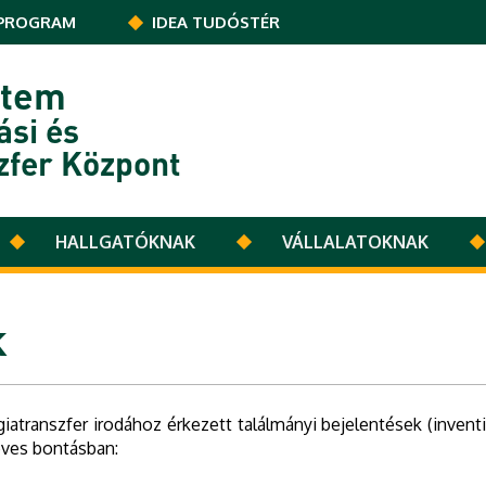
PROGRAM
IDEA TUDÓSTÉR
etem
ási és
zfer Központ
HALLGATÓKNAK
VÁLLALATOKNAK
k
atranszfer irodához érkezett találmányi bejelentések (inventi
éves bontásban: