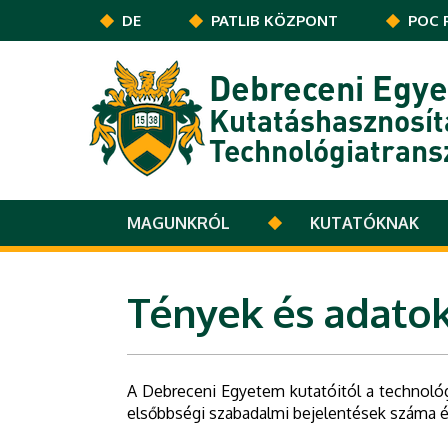
Ugrás a tartalomra
DE
PATLIB KÖZPONT
POC 
Debreceni Egy
Kutatáshasznosít
Technológiatrans
MAGUNKRÓL
KUTATÓKNAK
Tények és adato
A Debreceni Egyetem kutatóitól a technológi
elsőbbségi szabadalmi bejelentések száma 