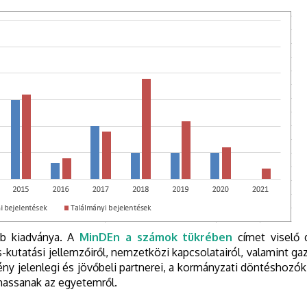
bb kiadványa. A
MinDEn a számok tükrében
címet viselő
tatási jellemzőiről, nemzetközi kapcsolatairól, valamint gazd
ny jelenlegi és jövőbeli partnerei, a kormányzati döntéshozók
thassanak az egyetemről.