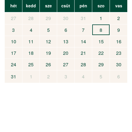
hét
kedd
sze
csüt
pén
szo
vas
27
28
29
30
31
1
2
3
4
5
6
7
8
9
10
11
12
13
14
15
16
17
18
19
20
21
22
23
24
25
26
27
28
29
30
31
1
2
3
4
5
6