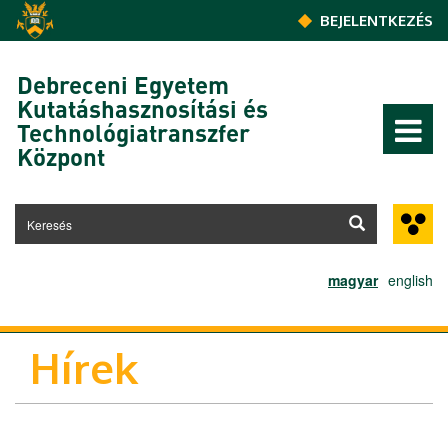
Ugrás a tartalomra
BEJELENTKEZÉS
Debreceni Egyetem
Kutatáshasznosítási és
Technológiatranszfer
Központ
magyar
english
Hírek