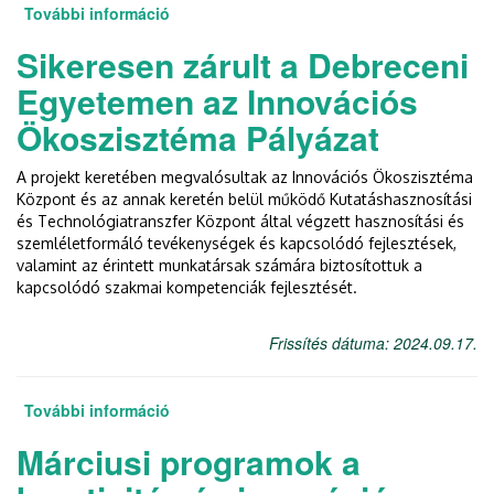
További információ
The Innovation Ecosystem Tender at the
University of Debrecen has been
Sikeresen zárult a Debreceni
successfully closed tartalommal
kapcsolatosan
Egyetemen az Innovációs
Ökoszisztéma Pályázat
A projekt keretében megvalósultak az Innovációs Ökoszisztéma
Központ és az annak keretén belül működő Kutatáshasznosítási
és Technológiatranszfer Központ által végzett hasznosítási és
szemléletformáló tevékenységek és kapcsolódó fejlesztések,
valamint az érintett munkatársak számára biztosítottuk a
kapcsolódó szakmai kompetenciák fejlesztését.
Frissítés dátuma: 2024.09.17.
További információ
Sikeresen zárult a Debreceni Egyetemen az
Innovációs Ökoszisztéma Pályázat
Márciusi programok a
tartalommal kapcsolatosan