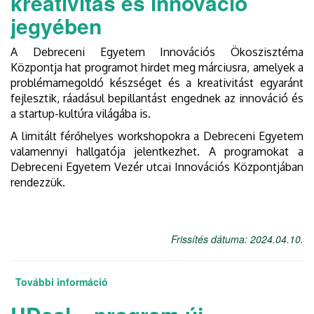
kreativitás és innováció
jegyében
A Debreceni Egyetem Innovációs Ökoszisztéma
Központja hat programot hirdet meg márciusra, amelyek a
problémamegoldó készséget és a kreativitást egyaránt
fejlesztik, ráadásul bepillantást engednek az innováció és
a startup-kultúra világába is.
A limitált férőhelyes workshopokra a Debreceni Egyetem
valamennyi hallgatója jelentkezhet. A programokat a
Debreceni Egyetem Vezér utcai Innovációs Központjában
rendezzük.
Frissítés dátuma: 2024.04.10.
További információ
Márciusi programok a kreativitás és
innováció jegyében tartalommal
kapcsolatosan