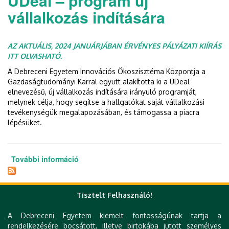
UDeal – program új
vállalkozás indítására
AZ AKTUÁLIS, 2024 JANUÁRJÁBAN ÉRVÉNYES PÁLYÁZATI KIÍRÁS
ITT OLVASHATÓ.
A Debreceni Egyetem Innovációs Ökoszisztéma Központja a
Gazdaságtudományi Karral együtt alakította ki a UDeal
elnevezésű, új vállalkozás indítására irányuló programját,
melynek célja, hogy segítse a hallgatókat saját vállalkozási
tevékenységük megalapozásában, és támogassa a piacra
lépésüket.
További információ
UDeal – program új vállalkozás indítására
tartalommal kapcsolatosan
Tisztelt Felhasználó!
A Debreceni Egyetem kiemelt fontosságúnak tartja a
Gyorslinkek
rendelkezésére bocsátott, illetve birtokába jutott személyes