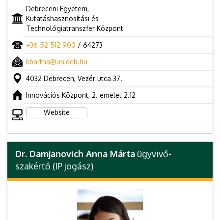
Debreceni Egyetem,
Kutatáshasznosítási és
Technológiatranszfer Központ
+36 52 512 900
/ 64273
kbartha@unideb.hu
4032 Debrecen, Vezér utca 37.
Innovációs Központ, 2. emelet 2.12
Website
Dr. Damjanovich Anna Márta
ügyvivő-
szakértő (IP jogász)