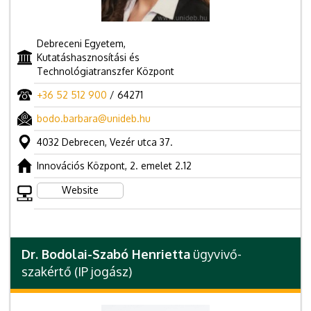
Debreceni Egyetem,
Kutatáshasznosítási és
Technológiatranszfer Központ
+36 52 512 900
/ 64271
bodo.barbara@unideb.hu
4032 Debrecen, Vezér utca 37.
Innovációs Központ, 2. emelet 2.12
Website
Dr. Bodolai-Szabó Henrietta
ügyvivő-
szakértő (IP jogász)