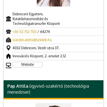
Debreceni Egyetem,
Kutatáshasznosítási és
Technológiatranszfer Központ
+36 52 512 700
/ 64274
ivandel.aletta@unideb.hu
4032 Debrecen, Vezér utca 37.
Innovációs Központ, 2. emelet 2.12
Website
Pap Attila
ügyvivő-szakértő (technológia
menedzser)