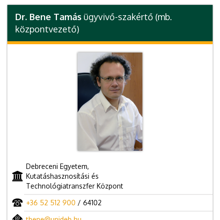
Dr. Bene Tamás
ügyvivő-szakértő (mb.
központvezető)
Debreceni Egyetem,
Kutatáshasznosítási és
Technológiatranszfer Központ
+36 52 512 900
/ 64102
tbene@unideb.hu