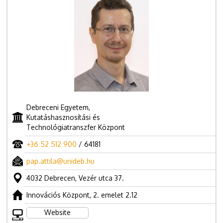
Debreceni Egyetem,
Kutatáshasznosítási és
Technológiatranszfer Központ
+36 52 512 900
/ 64181
pap.attila@unideb.hu
4032 Debrecen, Vezér utca 37.
Innovációs Központ, 2. emelet 2.12
Website