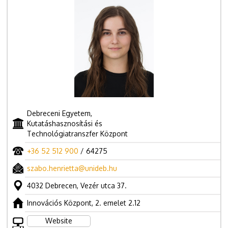
Debreceni Egyetem,
Kutatáshasznosítási és
Technológiatranszfer Központ
+36 52 512 900
/ 64275
szabo.henrietta@unideb.hu
4032 Debrecen, Vezér utca 37.
Innovációs Központ, 2. emelet 2.12
Website