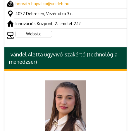
horvath.hajnalka@unideb.hu
4032 Debrecen, Vezér utca 37.
Innovációs Központ, 2. emelet 2.12
Website
Ivándel Aletta ügyvivő-szakértő (technológia
menedzser)