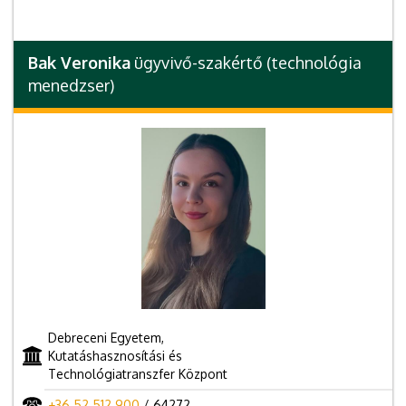
Bak Veronika
ügyvivő-szakértő (technológia
menedzser)
Debreceni Egyetem,
Kutatáshasznosítási és
Technológiatranszfer Központ
+36 52 512 900
/ 64272