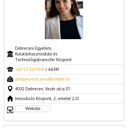
Debreceni Egyetem,
Kutatáshasznosítási és
Technológiatranszfer Központ
+36 52 512 900
/ 66341
damjanovich.anna@unideb.hu
4032 Debrecen, Vezér utca 37.
Innovációs Központ, 2. emelet 2.12
Website