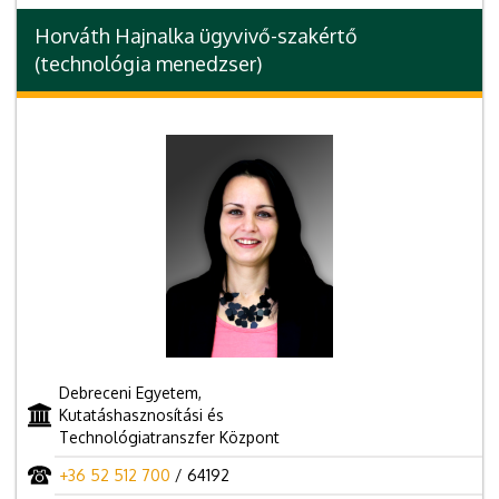
Horváth Hajnalka ügyvivő-szakértő
(technológia menedzser)
Debreceni Egyetem,
Kutatáshasznosítási és
Technológiatranszfer Központ
+36 52 512 700
/ 64192