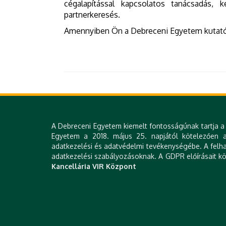
cégalapítással kapcsolatos tanácsadás, k
partnerkeresés.
Amennyiben Ön a Debreceni Egyetem kutatójak
A Debreceni Egyetem kiemelt fontosságúnak tartja a 
Egyetem a 2018. május 25. napjától kötelezően al
adatkezelési és adatvédelmi tevékenységébe. A felha
adatkezelési szabályozásoknak. A GDPR előírásait köv
Kancellária VIR Központ
4032 DEBRECEN, VEZÉR U. 37 | TEL.: +36 52 518 640 | E-MAIL: