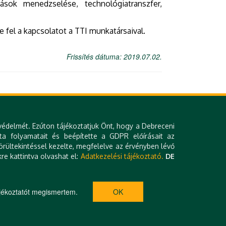
rások menedzselése, technológiatranszfer,
 fel a kapcsolatot a TTI munkatársaival.
Frissítés dátuma: 2019.07.02.
védelmét. Ezúton tájékoztatjuk Önt, hogy a Debreceni
ta folyamatait és beépítette a GDPR előírásait az
rültekintéssel kezelte, megfelelve az érvényben lévő
re kattintva olvashat el:
Adatkezelési tájékoztató.
DE
Impresszum
Technikai információk
Kapcsolat
jékoztatót megismertem.
OK