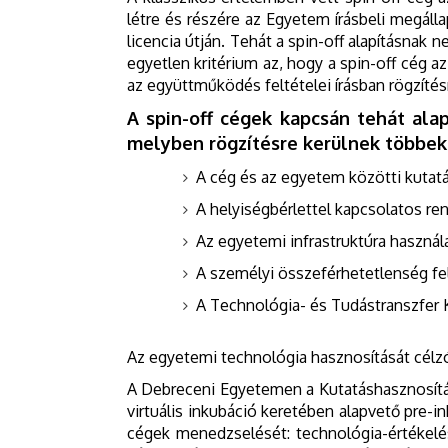
létre és részére az Egyetem írásbeli megáll
licencia útján. Tehát a spin-off alapításna
egyetlen kritérium az, hogy a spin-off cég a
az együttműködés feltételei írásban rögzítés
A spin-off cégek kapcsán tehát al
melyben rögzítésre kerülnek többek 
A cég és az egyetem közötti kutat
A helyiségbérlettel kapcsolatos r
Az egyetemi infrastruktúra haszná
A személyi összeférhetetlenség fel
A Technológia- és Tudástranszfer K
Az egyetemi technológia hasznosítását célz
A Debreceni Egyetemen a Kutatáshasznosítás
virtuális inkubáció keretében alapvető pre-in
cégek menedzselését: technológia-értékelés 