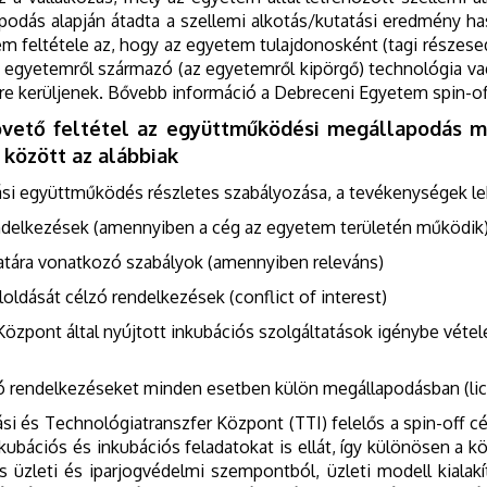
apodás alapján átadta a szellemi alkotás/kutatási eredmény ha
k nem feltétele az, hogy az egyetem tulajdonosként (tagi része
z egyetemről származó (az egyetemről kipörgő) technológia vag
re kerüljenek. Bővebb információ a Debreceni Egyetem spin-off 
apvető feltétel az együttműködési megállapodás m
között az alábbiak
ási együttműködés részletes szabályozása, a tevékenységek le
endelkezések (amennyiben a cég az egyetem területén működik
latára vonatkozó szabályok (amennyiben releváns)
oldását célzó rendelkezések (conflict of interest)
özpont által nyújtott inkubációs szolgáltatások igénybe vétel
ó rendelkezéseket minden esetben külön megállapodásban (lic
i és Technológiatranszfer Központ (TTI) felelős a spin-off cé
kubációs és inkubációs feladatokat is ellát, így különösen a k
üzleti és iparjogvédelmi szempontból, üzleti modell kialakít