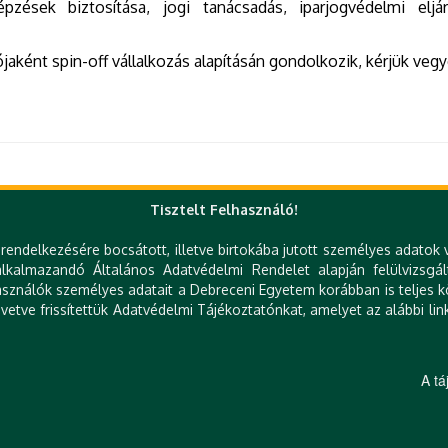
épzések biztosítása, jogi tanácsadás, iparjogvédelmi eljá
ént spin-off vállalkozás alapításán gondolkozik, kérjük vegye
Tisztelt Felhasználó!
rendelkezésére bocsátott, illetve birtokába jutott személyes adatok 
kalmazandó Általános Adatvédelmi Rendelet alapján felülvizsgál
Gyorslinkek
sználók személyes adatait a Debreceni Egyetem korábban is teljes kö
etve frissítettük Adatvédelmi Tájékoztatónkat, amelyet az alábbi link
DE telefonkönyv
Tudóstér
e-Szervezet
Zimbra
e-Térkép
Mobil alkalmazások
e-Learning
Könyvtár (DEENK)
A tá
 TTO@UNIDEB.HU