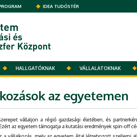
PROGRAM
IDEA TUDÓSTÉR
etem
ási és
zfer Központ
HALLGATÓKNAK
VÁLLALATOKNAK
lkozások az egyetemen
erepet vállaljon a régió gazdasági életében, és partnerké
zért az egyetem támogatja a kutatási eredmények spin-off cég
z a vállalkozás, mely az egyetem által létrehozott szellemi 