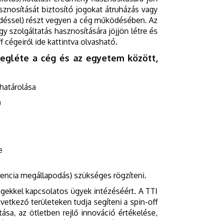
sznosítását biztosító jogokat átruházás vagy
sedéssel) részt vegyen a cég működésében. Az
y szolgáltatás hasznosítására jöjjön létre és
cégeiről ide kattintva olvasható.
egléte a cég és az egyetem között,
határolása
)
e
encia megállapodás) szükséges rögzíteni.
gekkel kapcsolatos ügyek intézéséért. A TTI
övetkező területeken tudja segíteni a spin-off
ása, az ötletben rejlő innováció értékelése,