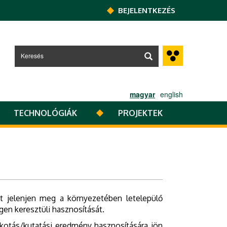
BEJELENTKEZÉS
magyar
english
TECHNOLÓGIÁK
PROJEKTEK
nt jelenjen meg a környezetében letelepülő
en keresztüli hasznosítását.
alkotás/kutatási eredmény hasznosítására jön