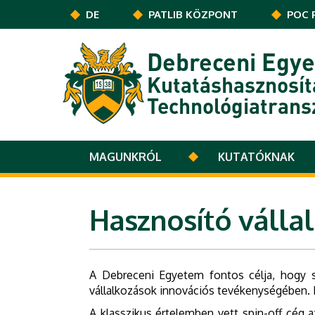
Ugrás a tartalomra
DE
PATLIB KÖZPONT
POC 
Debreceni Egy
Kutatáshasznosít
Technológiatrans
MAGUNKRÓL
KUTATÓKNAK
Hasznosító válla
A Debreceni Egyetem fontos célja, hogy sz
vállalkozások innovációs tevékenységében. E
A klasszikus értelemben vett spin-off cég a