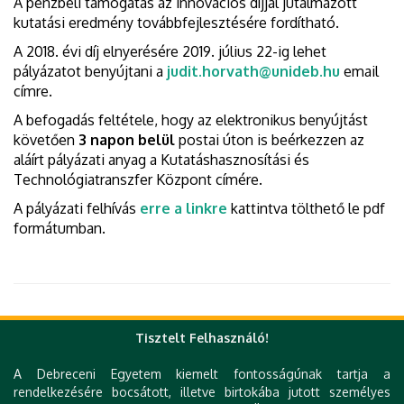
A pénzbeli támogatás az innovációs díjjal jutalmazott
kutatási eredmény továbbfejlesztésére fordítható.
A 2018. évi díj elnyerésére 2019. július 22-ig lehet
pályázatot benyújtani a
judit.horvath@unideb.hu
email
címre.
A befogadás feltétele, hogy az elektronikus benyújtást
követően
3 napon belül
postai úton is beérkezzen az
aláírt pályázati anyag a Kutatáshasznosítási és
Technológiatranszfer Központ címére.
A pályázati felhívás
erre a linkre
kattintva tölthető le pdf
formátumban.
Tisztelt Felhasználó!
A Debreceni Egyetem kiemelt fontosságúnak tartja a
Gyorslinkek
rendelkezésére bocsátott, illetve birtokába jutott személyes