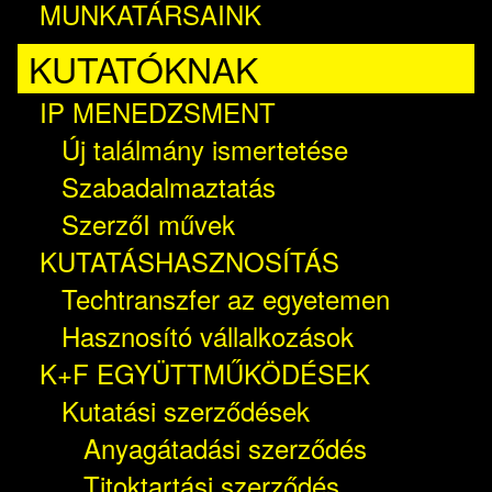
MUNKATÁRSAINK
KUTATÓKNAK
IP MENEDZSMENT
Új találmány ismertetése
Szabadalmaztatás
SzerzőI művek
KUTATÁSHASZNOSÍTÁS
Techtranszfer az egyetemen
Hasznosító vállalkozások
K+F EGYÜTTMŰKÖDÉSEK
Kutatási szerződések
Anyagátadási szerződés
Titoktartási szerződés