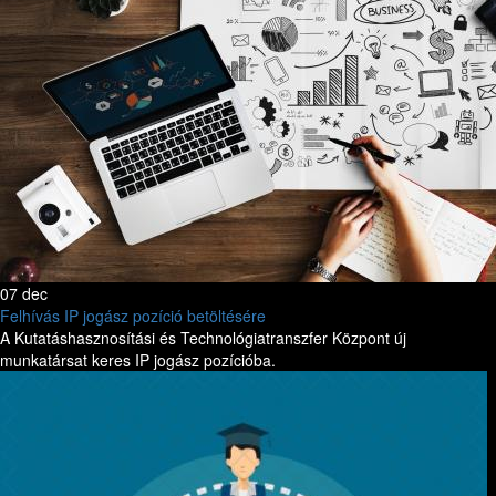
07 dec
Felhívás IP jogász pozíció betöltésére
A Kutatáshasznosítási és Technológiatranszfer Központ új
munkatársat keres IP jogász pozícióba.