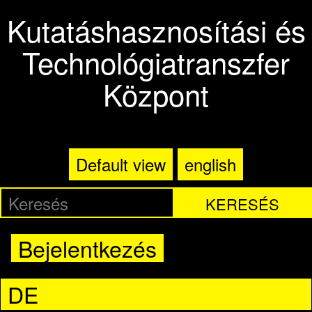
Ugrás a tartalomra
Kutatáshasznosítási és
Technológiatranszfer
Központ
Default view
english
KERESÉS
Bejelentkezés
DE