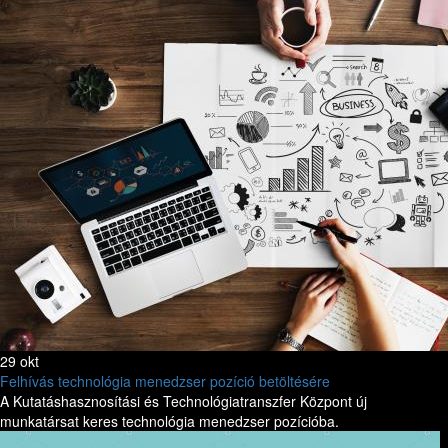
29 okt
Felhívás technológia menedzser pozíció betöltésére
A Kutatáshasznosítási és Technológiatranszfer Központ új
munkatársat keres technológia menedzser pozícióba.