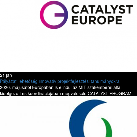
21 jan
Pályázati lehetőség innovatív projektfejlesztési tanulmányokra
2020. májusától Európában is elindul az MIT szakemberei által
kidolgozott es koordinációjában megvalósuló CATALYST PROGRAM.