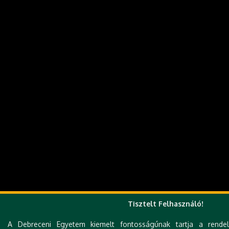
Tisztelt Felhasználó!
A Debreceni Egyetem kiemelt fontosságúnak tartja a rendelk