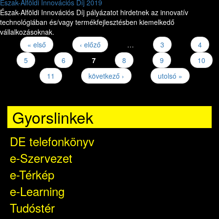
Észak-Alföldi Innovációs Díj 2019
Észak-Alföldi Innovációs Díj pályázatot hirdetnek az innovatív
technológiában és/vagy termékfejlesztésben kiemelkedő
vállalkozásoknak.
« első
‹ előző
…
3
4
Oldalak
5
6
7
8
9
10
11
következő ›
utolsó »
Gyorslinkek
DE telefonkönyv
e-Szervezet
e-Térkép
e-Learning
Tudóstér