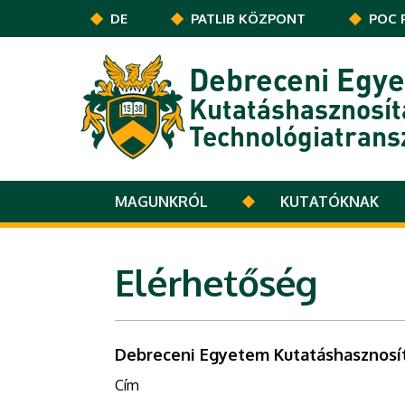
Ugrás a tartalomra
DE
PATLIB KÖZPONT
POC 
Debreceni Egy
Kutatáshasznosít
Technológiatrans
MAGUNKRÓL
KUTATÓKNAK
Elérhetőség
Debreceni Egyetem Kutatáshasznosít
Cím