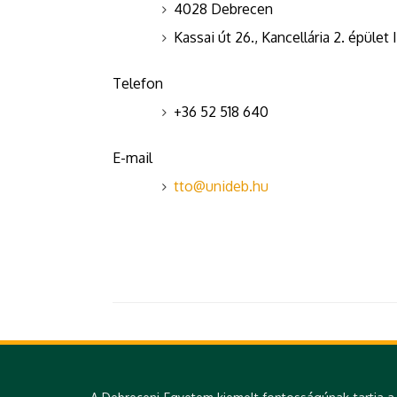
4028 Debrecen
Kassai út 26., Kancellária 2. épület 
Telefon
+36 52 518 640
E-mail
tto@unideb.hu