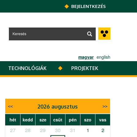
BEJELENTKEZÉS
magyar
english
TECHNOLÓGIÁK
PROJEKTEK
2026 augusztus
hét
kedd
sze
csüt
pén
szo
vas
27
28
29
30
31
1
2