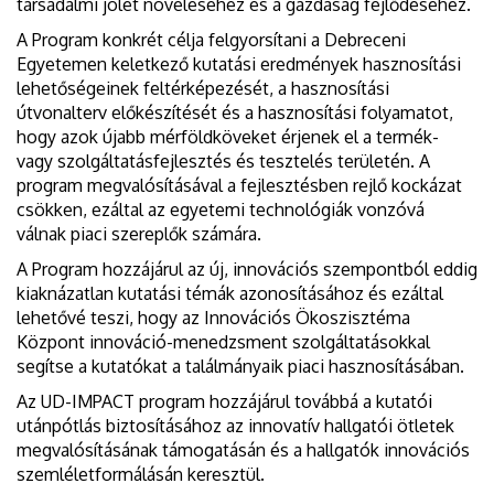
társadalmi jólét növeléséhez és a gazdaság fejlődéséhez.
A Program konkrét célja felgyorsítani a Debreceni
Egyetemen keletkező kutatási eredmények hasznosítási
lehetőségeinek feltérképezését, a hasznosítási
útvonalterv előkészítését és a hasznosítási folyamatot,
hogy azok újabb mérföldköveket érjenek el a termék-
vagy szolgáltatásfejlesztés és tesztelés területén. A
program megvalósításával a fejlesztésben rejlő kockázat
csökken, ezáltal az egyetemi technológiák vonzóvá
válnak piaci szereplők számára.
A Program hozzájárul az új, innovációs szempontból eddig
kiaknázatlan kutatási témák azonosításához és ezáltal
lehetővé teszi, hogy az Innovációs Ökoszisztéma
Központ innováció-menedzsment szolgáltatásokkal
segítse a kutatókat a találmányaik piaci hasznosításában.
Az UD-IMPACT program hozzájárul továbbá a kutatói
utánpótlás biztosításához az innovatív hallgatói ötletek
megvalósításának támogatásán és a hallgatók innovációs
szemléletformálásán keresztül.