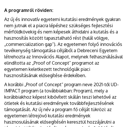
A programról röviden:
Az új és innovatív egyetemi kutatási eredmények gyakran
nem jutnak el a piacra lépéshez szükséges fejlesztési
mérföldkövekig és nem képesek áthidalni a kutatás és a
hasznosítás között tapasztalható rést (halál völgye,
„commercialization gap”). Az egyetemen folyó innovációs
tevékenység támogatása céljából a Debreceni Egyetem
létrehozta az Innovációs Alapot, melynek felhasználásával
elindította az „Proof of Concept” programot az
egyetemen keletkezett technológiák piaci
hasznosításának elősegítése érdekében.
A korábbi „Proof of Concept” program neve 2021-től UD-
IMPACT program (a továbbiakban: Program), mely a
korábbiakhoz képest kibővített skálán teszi lehetővé az
ötletek és kutatási eredmények továbbfejlesztésének
támogatását. Az új név a program fő célját tükrözi: az
egyetemen létrejövő kutatási eredmények
hasznosulásának elősegítésén keresztül hozzájárulni a