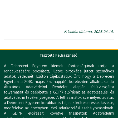
Frissítés dátuma: 2026.04.14.
Tisztelt Felhasználó!
A Debreceni Egyetem kiemelt fontosságúnak tartja a
Gyorslinkek
rendelkezésére bocsátott, illetve birtokába jutott személyes
adatok védelmét. Ezúton tájékoztatjuk Önt, hogy a Debreceni
DE telefonkönyv
Egyetem a 2018. május 25. napjától kötelezően alkalmazandó
e-Szervezet
Általános Adatvédelmi Rendelet alapján felülvizsgálta
e-Térkép
folyamatait és beépítette a GDPR előírásait az adatkezelési és
e-Learning
adatvédelmi tevékenységébe. A felhasználók személyes adatait
Tudóstér
a Debreceni Egyetem korábban is teljes körültekintéssel kezelte,
Zimbra
megfelelve az érvényben lévő adatkezelési szabályozásoknak.
Mobil alkalmazások
A GDPR előírásait követve frissítettük Adatvédelmi
Könyvtár (DEENK)