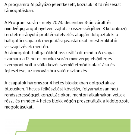
A programra 61 pályázó jelentkezett, közülük 18 fő részesült
támogatásban.
A Program során - mely 2023. december 3-án zárult és
mindvégig angol nyelven zajlott - összességében 3 különböző
területre irányuló problémafelvetés alapján dolgoztak ki a
hallgatói csapatok megoldási javaslatokat, mesteroktatói
visszajelzések mentén.
A támogatott hallgatókból összeállított mind a 6 csapat
számára a 12 hetes munka során mindvégig elsődleges
szempont volt a vállalkozói szemléletmód kialakítása és
fejlesztése, az innovációra való ösztönzés.
A csapatok háromszor 4 hetes blokkokban dolgoztak az
ötleteiken. 1 hetes felkészítést követőn, folyamatosan heti
rendszerességgel konzultációkon, mentori alkalmakon vettek
részt és minden 4 hetes blokk végén prezentálták a kidolgozott
megoldásukat.