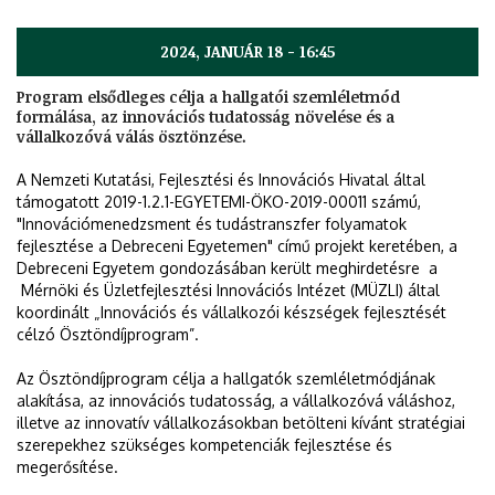
2024, JANUÁR 18 - 16:45
Program elsődleges célja a hallgatói szemléletmód
formálása, az innovációs tudatosság növelése és a
vállalkozóvá válás ösztönzése.
A Nemzeti Kutatási, Fejlesztési és Innovációs Hivatal által
támogatott 2019-1.2.1-EGYETEMI-ÖKO-2019-00011 számú,
"Innovációmenedzsment és tudástranszfer folyamatok
fejlesztése a Debreceni Egyetemen" című projekt keretében, a
Debreceni Egyetem gondozásában került meghirdetésre a
Mérnöki és Üzletfejlesztési Innovációs Intézet (MÜZLI) által
koordinált „Innovációs és vállalkozói készségek fejlesztését
célzó Ösztöndíjprogram”.
Az Ösztöndíjprogram célja a hallgatók szemléletmódjának
alakítása, az innovációs tudatosság, a vállalkozóvá váláshoz,
illetve az innovatív vállalkozásokban betölteni kívánt stratégiai
szerepekhez szükséges kompetenciák fejlesztése és
megerősítése.