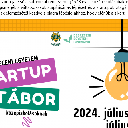
zpontja első alkalommal rendezi meg 15-18 éves középiskolás diák
ismerjék a vállalkozások alapításának lépéseit és a startupok világát,
ak elemzésétől kezdve a piacra lépésig ahhoz, hogy elérjük a sikert.