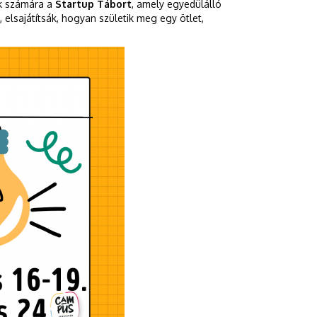
ok számára a
Startup Tábort
, amely egyedülálló
 elsajátítsák, hogyan születik meg egy ötlet,