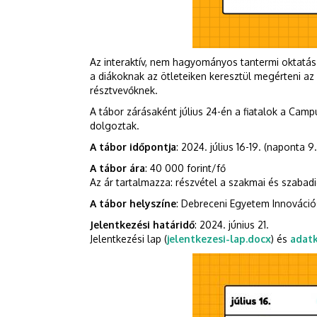
Az interaktív, nem hagyományos tantermi oktatá
a diákoknak az ötleteiken keresztül megérteni az
résztvevőknek.
A tábor zárásaként július 24-én a fiatalok a Campu
dolgoztak.
A tábor időpontja
: 2024. július 16-19. (naponta 
A tábor ára
: 40 000 forint/fő
Az ár tartalmazza: részvétel a szakmai és szabad
A tábor helyszíne
: Debreceni Egyetem Innováció
Jelentkezési határidő
: 2024. június 21.
Jelentkezési lap (
jelentkezesi-lap.docx
) és
adatk