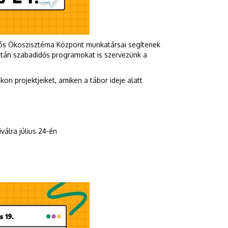
iós Ökoszisztéma Központ munkatársai segítenek
lután szabadidős programokat is szervezünk a
on projektjeiket, amiken a tábor ideje alatt
álra július 24-én