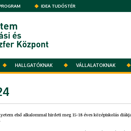
PROGRAM
IDEA TUDÓSTÉR
etem
ási és
zfer Központ
HALLGATÓKNAK
VÁLLALATOKNAK
24
yetem első alkalommal hirdeti meg 15-18 éves középiskolás diákja
.