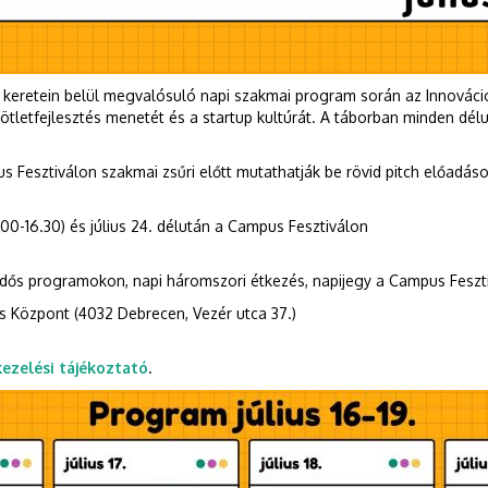
s keretein belül megvalósuló napi szakmai program során az Innovác
 ötletfejlesztés menetét és a startup kultúrát. A táborban minden dé
s Fesztiválon szakmai zsűri előtt mutathatják be rövid pitch előadások
9.00-16.30) és július 24. délután a Campus Fesztiválon
idős programokon, napi háromszori étkezés, napijegy a Campus Fesztiv
s Központ (4032 Debrecen, Vezér utca 37.)
ezelési tájékoztató
.