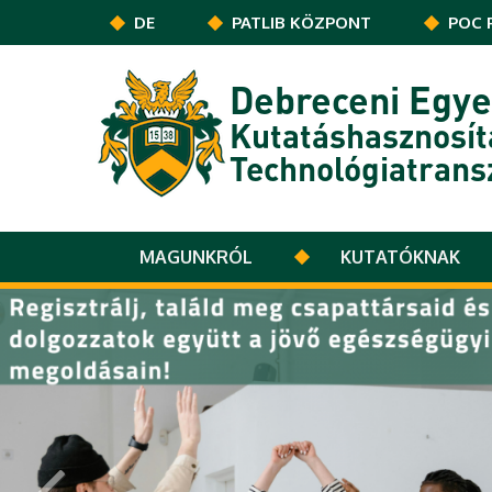
Ugrás a tartalomra
DE
PATLIB KÖZPONT
POC 
Debreceni Egy
Kutatáshasznosít
Technológiatrans
MAGUNKRÓL
KUTATÓKNAK