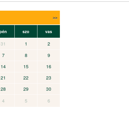
pén
szo
vas
31
1
2
7
8
9
14
15
16
21
22
23
28
29
30
4
5
6