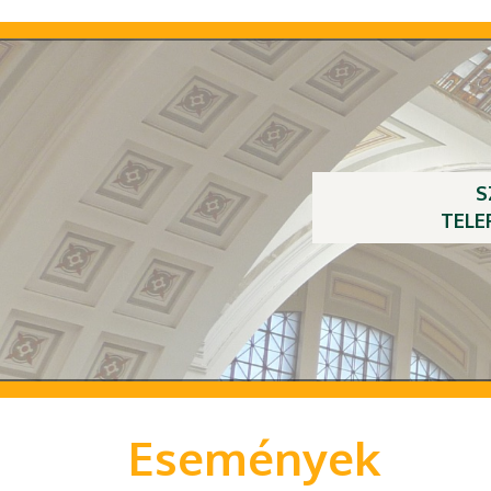
S
TELE
Események