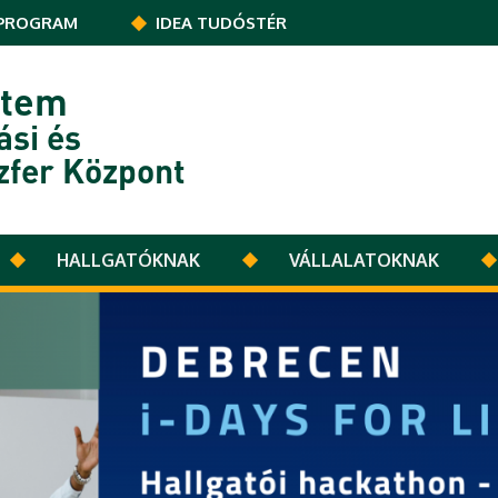
PROGRAM
IDEA TUDÓSTÉR
etem
ási és
zfer Központ
HALLGATÓKNAK
VÁLLALATOKNAK