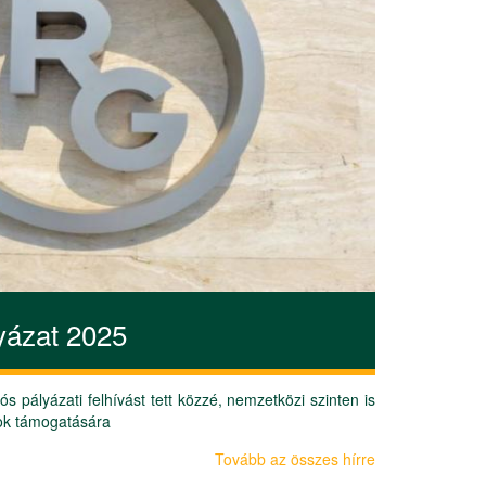
yázat 2025
s pályázati felhívást tett közzé, nemzetközi szinten is
ok támogatására
Tovább az összes hírre