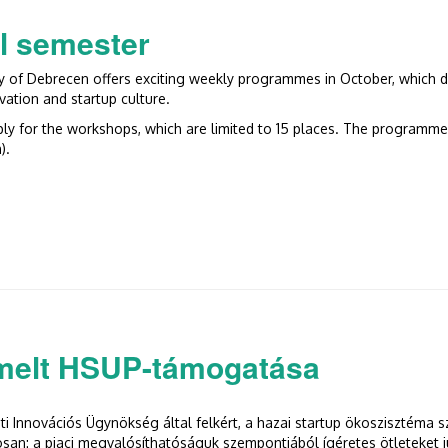
ll semester
y of Debrecen offers exciting weekly programmes in October, which de
vation and startup culture.
ply for the workshops, which are limited to 15 places. The programmes
).
emester tartalommal kapcsolatosan
emelt HSUP-támogatása
nnovációs Ügynökség által felkért, a hazai startup ökoszisztéma sz
osan: a piaci megvalósíthatóságuk szempontjából ígéretes ötleteket 