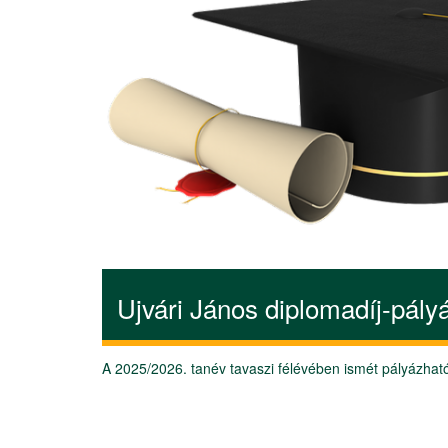
Ujvári János diplomadíj-pály
A 2025/2026. tanév tavaszi félévében ismét pályázható