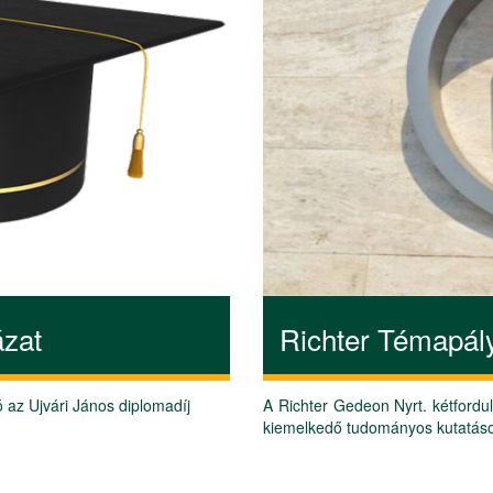
ázat
Richter Témapál
 az Ujvári János diplomadíj
A Richter Gedeon Nyrt. kétforduló
kiemelkedő tudományos kutatás