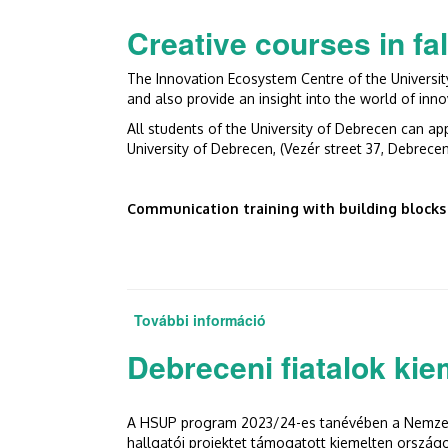
Creative courses in fa
The Innovation Ecosystem Centre of the Universit
and also provide an insight into the world of inno
All students of the University of Debrecen can ap
University of Debrecen, (Vezér street 37, Debrecen
Communication training with building blocks
További információ
Creative courses in fall s
Debreceni fiatalok ki
A HSUP program 2023/24-es tanévében a Nemzeti I
hallgatói projektet támogatott kiemelten ország